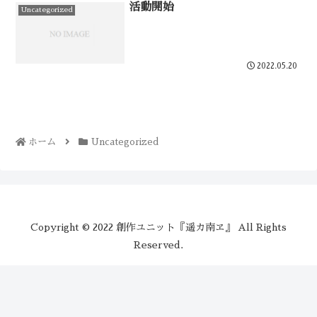
活動開始
Uncategorized
2022.05.20
ホーム
Uncategorized
Copyright © 2022 創作ユニット『遥カ南ヱ』 All Rights
Reserved.